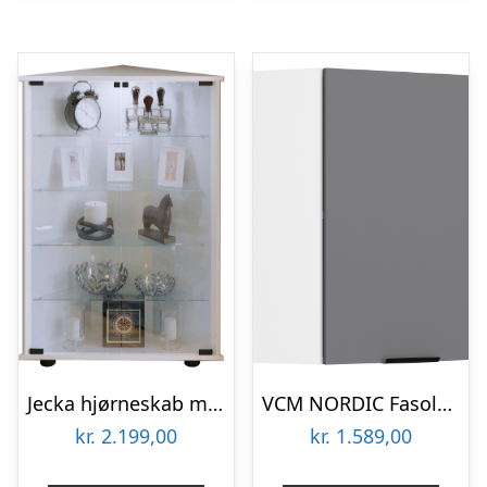
Jecka hjørneskab med LED, m 2 låger og 4 hylder – glas og hvid træ
VCM NORDIC Fasola køkken hjørnevægskab, m. 1 låge og 1 hylde – antracitgrå/hvid træ (B:57)
kr.
2.199,00
kr.
1.589,00