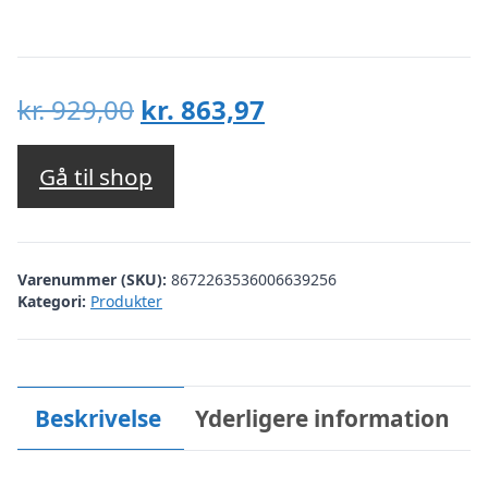
Den
Den
kr.
929,00
kr.
863,97
oprindelige
aktuelle
pris
pris
Gå til shop
var:
er:
kr. 929,00.
kr. 863,97.
Varenummer (SKU):
8672263536006639256
Kategori:
Produkter
Beskrivelse
Yderligere information