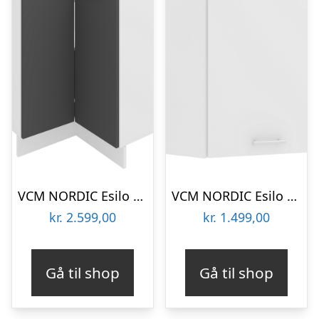
VCM NORDIC Esilo køkken hjørneskab, m. 1 låge og 1 hylde – hvid og antracitgrå træ
VCM NORDIC Esilo 57 køkken hjørneskab, m. 1 låge og 1 hylde – hvid træ
kr.
2.599,00
kr.
1.499,00
Gå til shop
Gå til shop