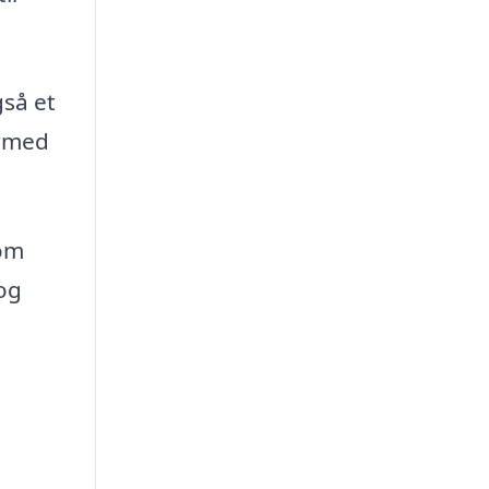
gså et
ermed
som
og