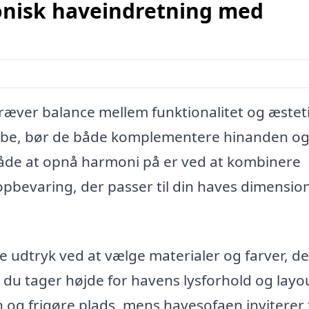
nisk haveindretning med
æver balance mellem funktionalitet og æsteti
abe, bør de både komplementere hinanden o
måde at opnå harmoni på er ved at kombinere
pbevaring, der passer til din haves dimensio
dtryk ved at vælge materialer og farver, de
u tager højde for havens lysforhold og layo
og frigøre plads, mens havesofaen inviterer t