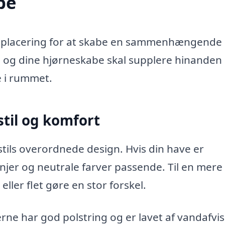
be
 og placering for at skabe en sammenhængende
 og dine hjørneskabe skal supplere hinanden
e i rummet.
 stil og komfort
tils overordnede design. Hvis din have er
injer og neutrale farver passende. Til en mere
ller flet gøre en stor forskel.
rne har god polstring og er lavet af vandafvi