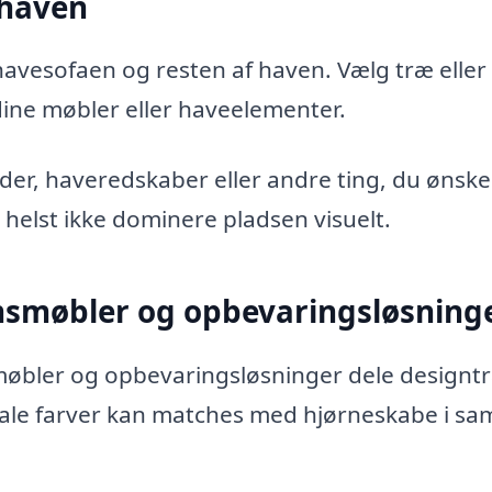
 haven
vesofaen og resten af haven. Vælg træ eller
dine møbler eller haveelementer.
der, haveredskaber eller andre ting, du ønske
n helst ikke dominere pladsen visuelt.
smøbler og opbevaringsløsning
møbler og opbevaringsløsninger dele designt
utrale farver kan matches med hjørneskabe i s