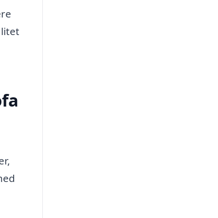
ære
itet
ofa
er,
rhed