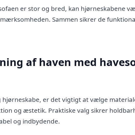
s sofaen er stor og bred, kan hjørneskabene v
pmærksomheden. Sammen sikrer de funktional
etning af haven med haves
jørneskabe, er det vigtigt at vælge material
tion og æstetik. Praktiske valg sikrer holdba
abel og indbydende.