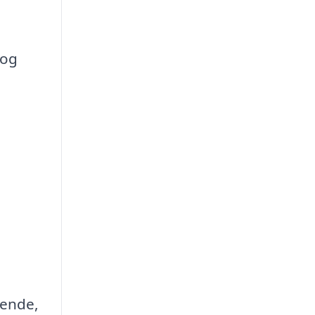
 og
sende,